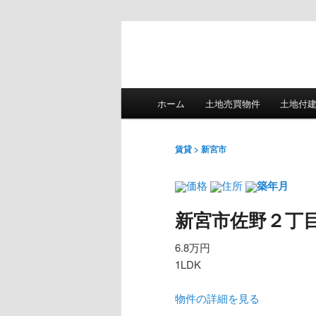
メ
下地ハウジングHP
ホーム
土地売買物件
土地付
メ
サ
イ
ン
イ
ブ
メ
賃貸 > 新宮市
ニ
ン
コ
ュ
価格
住所
築年月
ー
コ
ン
新宮市佐野２丁
ン
テ
6.8万円
1LDK
テ
ン
物件の詳細を見る
ン
ツ