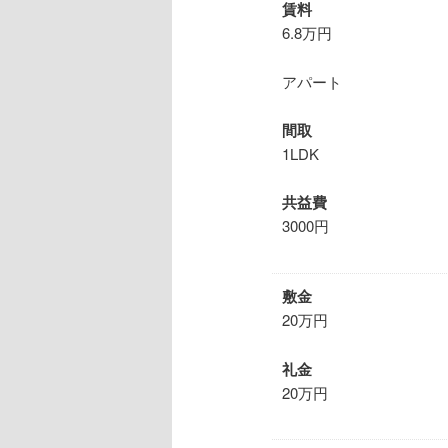
賃料
6.8万円
ツ
へ
アパート
へ
移
間取
移
動
1LDK
動
共益費
3000円
敷金
20万円
礼金
20万円