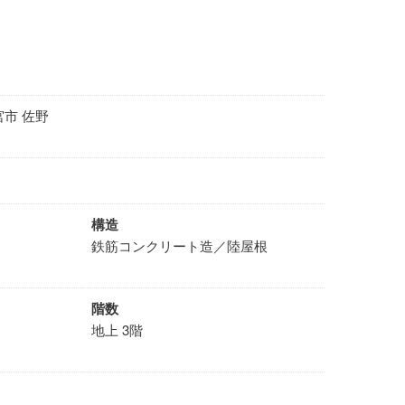
市 佐野
構造
鉄筋コンクリート造／陸屋根
階数
地上 3階