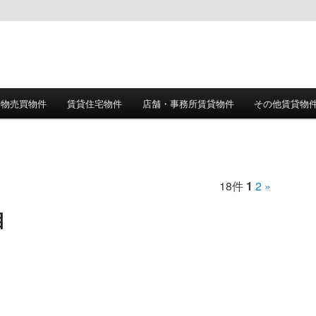
建物売買物件
賃貸住宅物件
店舗・事務所賃貸物件
その他賃貸物
18件
1
2
»
目