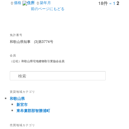
価格
住所
築年月
18件
«
1
2
前のページにもどる
免許番号
和歌山県知事 (3)第3774号
会員
（公社）和歌山県宅地建物取引業協会会員
検
索
賃貸地域カテゴリ
和歌山県
新宮市
東牟婁郡那智勝浦町
売買地域カテゴリ