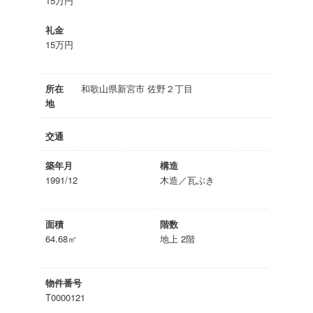
15万円
礼金
15万円
所在
和歌山県新宮市 佐野２丁目
地
交通
築年月
構造
1991/12
木造／瓦ぶき
面積
階数
64.68㎡
地上 2階
物件番号
T0000121