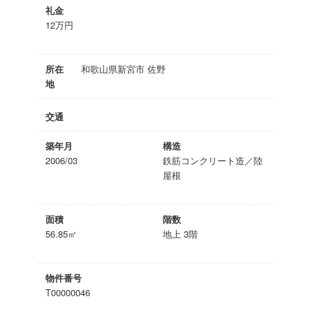
礼金
12万円
所在
和歌山県新宮市 佐野
地
交通
築年月
構造
2006/03
鉄筋コンクリート造／陸
屋根
面積
階数
56.85㎡
地上 3階
物件番号
T00000046