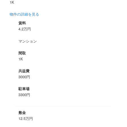
1K
ツ
へ
物件の詳細を見る
へ
移
賃料
4.2万円
移
動
マンション
動
間取
1K
共益費
3000円
駐車場
3300円
敷金
12.5万円