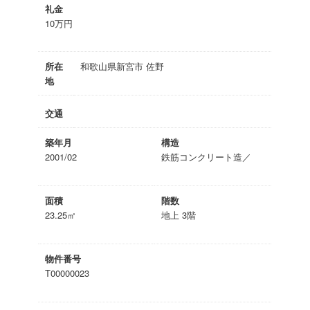
礼金
10万円
所在
和歌山県新宮市 佐野
地
交通
築年月
構造
2001/02
鉄筋コンクリート造／
面積
階数
23.25㎡
地上 3階
物件番号
T00000023