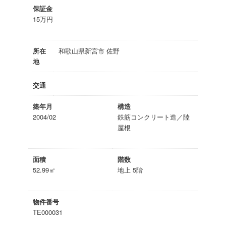
保証金
15万円
所在
和歌山県新宮市 佐野
地
交通
築年月
構造
2004/02
鉄筋コンクリート造／陸
屋根
面積
階数
52.99㎡
地上 5階
物件番号
TE000031