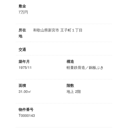
敷金
7万円
所在
和歌山県新宮市 王子町１丁目
地
交通
築年月
構造
1975/11
軽量鉄骨造／銅板ぶき
面積
階数
31.00㎡
地上 2階
物件番号
T0000143