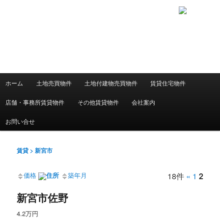
メ
下地ハウジングHP
ホーム
土地売買物件
土地付建物売買物件
賃貸住宅物件
メ
サ
イ
ン
店舗・事務所賃貸物件
その他賃貸物件
会社案内
イ
ブ
メ
ニ
お問い合せ
ン
コ
ュ
ー
コ
ン
賃貸 > 新宮市
ン
テ
価格
住所
築年月
18件
«
1
2
テ
ン
新宮市佐野
ン
ツ
4.2万円