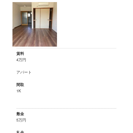
ツ
へ
移
動
賃料
4万円
アパート
間取
1K
敷金
5万円
礼金