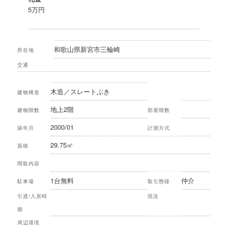
5万円
和歌山県新宮市三輪崎
所在地
交通
木造／スレートぶき
建物構造
地上2階
建物階数
部屋階数
2000/01
築年月
計測方式
29.75㎡
面積
間取内容
1台無料
仲介
駐車場
取引態様
引渡/入居時
現況
期
周辺環境