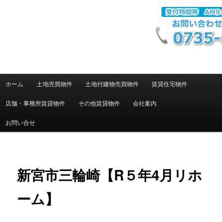
メ
下地ハウジングHP
ホーム
土地売買物件
土地付建物売買物件
賃貸住宅物件
メ
イ
ン
店舗・事務所賃貸物件
その他賃貸物件
会社案内
イ
メ
ニ
お問い合せ
ン
ュ
ー
コ
新宮市三輪崎【R５年4月リホ
ン
テ
ーム】
ン