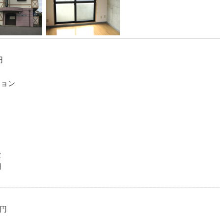
円
ション
費
円
万円