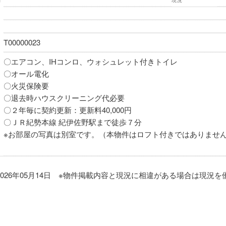
期
現況
T00000023
〇エアコン、IHコンロ、ウォシュレット付きトイレ
〇オール電化
〇火災保険要
〇退去時ハウスクリーニング代必要
〇２年毎に契約更新：更新料40,000円
〇ＪＲ紀勢本線 紀伊佐野駅まで徒歩７分
※お部屋の写真は別室です。（本物件はロフト付きではありませ
026年05月14日 ※物件掲載内容と現況に相違がある場合は現況を