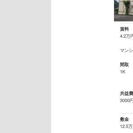
ツ
へ
賃料
4.2万
移
マン
動
間取
1K
共益
3000
敷金
12.5