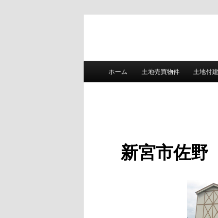
メ
下地ハウジングHP
ホーム
土地売買物件
土地付
メ
イ
ン
イ
メ
ニ
ン
ュ
ー
新宮市佐野
コ
ン
テ
ン