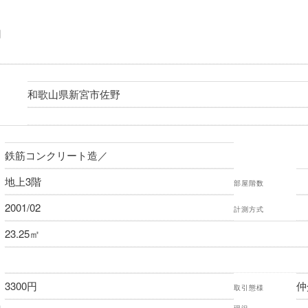
円
和歌山県新宮市佐野
鉄筋コンクリート造／
地上3階
部屋階数
2001/02
計測方式
23.25㎡
3300円
仲
取引態様